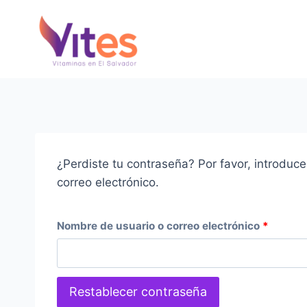
Saltar
al
Contenido
¿Perdiste tu contraseña? Por favor, introduc
correo electrónico.
O
Nombre de usuario o correo electrónico
*
b
l
Restablecer contraseña
i