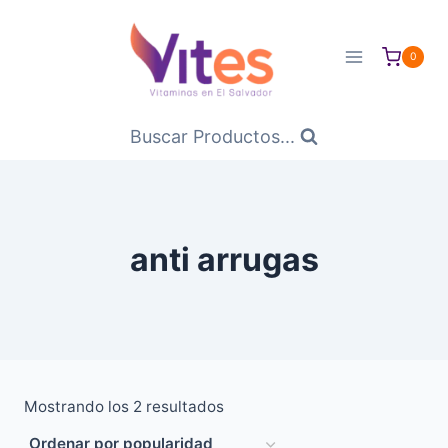
Saltar
al
0
Contenido
Buscar Productos...
anti arrugas
Ordenado
Mostrando los 2 resultados
por