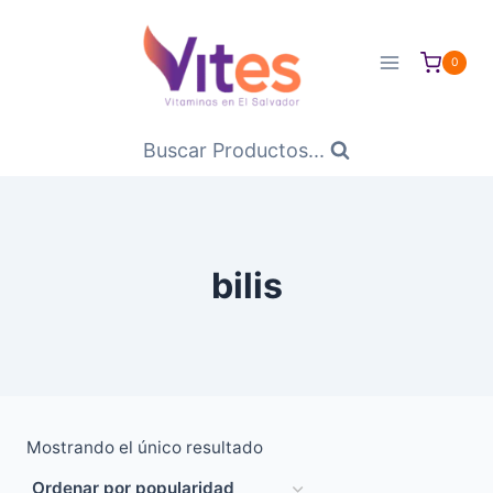
Saltar
al
0
Contenido
Buscar Productos...
bilis
Mostrando el único resultado