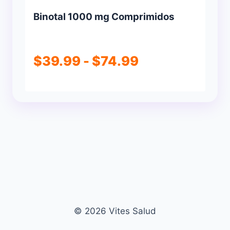
Binotal 1000 mg Comprimidos
Rango
$
39.99
-
$
74.99
de
precios:
desde
$39.99
hasta
$74.99
© 2026 Vites Salud