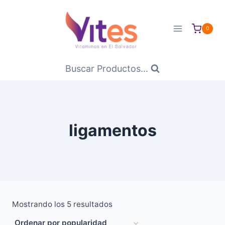
Saltar
al
0
Contenido
Buscar Productos...
ligamentos
Ordenado
Mostrando los 5 resultados
por