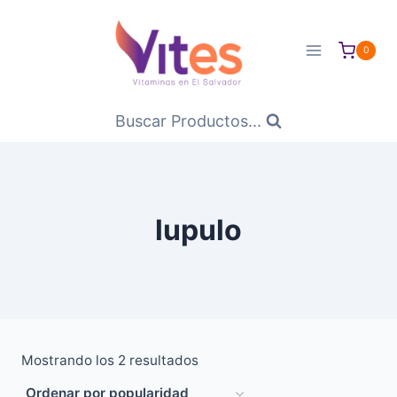
Saltar
al
0
Contenido
Buscar Productos...
lupulo
Ordenado
Mostrando los 2 resultados
por