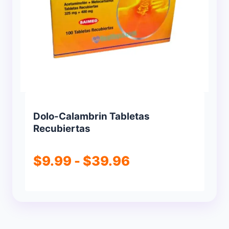
Dolo-Calambrin Tabletas
Recubiertas
Rango
$
9.99
-
$
39.96
de
precios:
desde