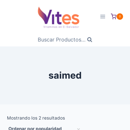
Saltar
al
0
Contenido
Buscar Productos...
saimed
Ordenado
Mostrando los 2 resultados
por