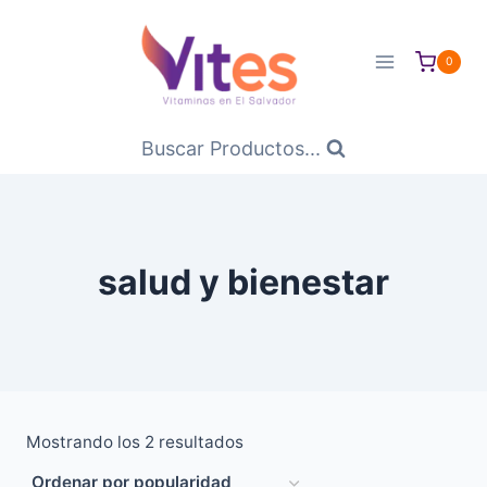
Saltar
al
0
Contenido
Buscar Productos...
salud y bienestar
Ordenado
Mostrando los 2 resultados
por