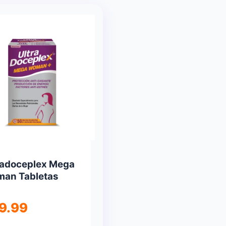
radoceplex Mega
an Tabletas
9.99