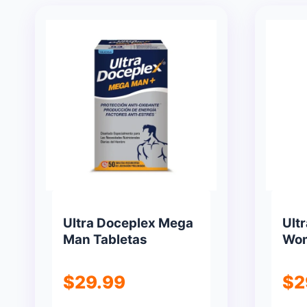
popularidad
Ultra Doceplex Mega
Ult
Man Tabletas
Wom
$
29.99
$
2