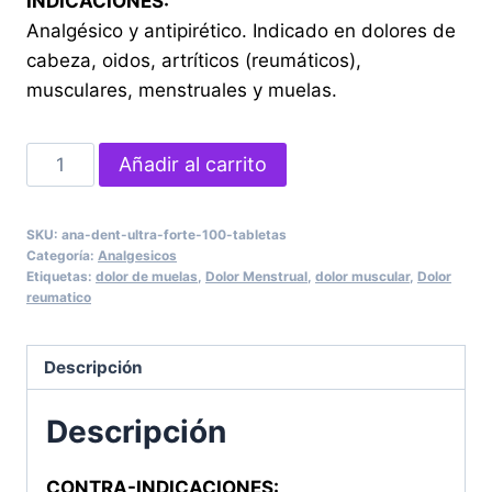
INDICACIONES:
Analgésico y antipirético. Indicado en dolores de
cabeza, oidos, artríticos (reumáticos),
musculares, menstruales y muelas.
ANA-
Añadir al carrito
DENT
ULTRA
SKU:
ana-dent-ultra-forte-100-tabletas
FORTE
Categoría:
Analgesicos
100
Etiquetas:
dolor de muelas
,
Dolor Menstrual
,
dolor muscular
,
Dolor
reumatico
Tabletas
cantidad
Descripción
Descripción
CONTRA-INDICACIONES: