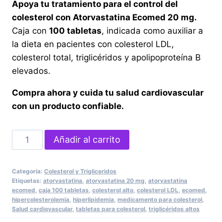
Apoya tu tratamiento para el control del
colesterol con Atorvastatina Ecomed 20 mg.
Caja con
100 tabletas
, indicada como auxiliar a
la dieta en pacientes con colesterol LDL,
colesterol total, triglicéridos y apolipoproteína B
elevados.
Compra ahora y cuida tu salud cardiovascular
con un producto confiable.
Atorvastatina
Añadir al carrito
Ecomed
20
Categoría:
Colesterol y Trigliceridos
mg
Etiquetas:
atorvastatina
,
atorvastatina 20 mg
,
atorvastatina
Caja
ecomed
,
caja 100 tabletas
,
colesterol alto
,
colesterol LDL
,
ecomed
,
hipercolesterolemia
,
hiperlipidemia
,
medicamento para colesterol
,
con
Salud cardiovascular
,
tabletas para colesterol
,
triglicéridos altos
100