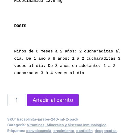
Nicotinamida 12.5 mg
DOSIS
Niños de 6 meses a 2 años: 2 cucharaditas al 
día. De 1 año a 8 años: 1 a 2 cucharaditas 3 
veces al día. De 8 años en adelante: 1 a 2 
cucharadas 3 ó 4 veces al día
Bacaolinita
Añadir al carrito
Jarabe
240
SKU:
bacaolinita-jarabe-240-ml-2-pack
ml
Categoría:
Vitaminas, Minerales y Sistema Inmunológico
2
Etiquetas:
convalecencia
,
crecimiento
,
dentición
,
desganados
,