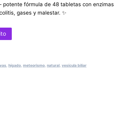
il – potente fórmula de 48 tabletas con enzimas
olitis, gases y malestar. ✨
ito
ivas
,
hígado
,
meteorismo
,
natural
,
vesícula biliar