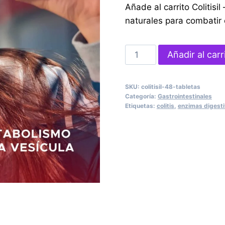
Añade al carrito Colitis
naturales para combatir c
Colitisil
Añadir al carr
–
48
SKU:
colitisil-48-tabletas
tabletas
Categoría:
Gastrointestinales
de
Etiquetas:
colitis
,
enzimas digest
enzimas
digestivas
cantidad