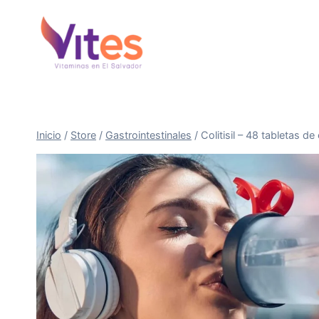
Saltar
al
Contenido
Inicio
/
Store
/
Gastrointestinales
/
Colitisil – 48 tabletas d