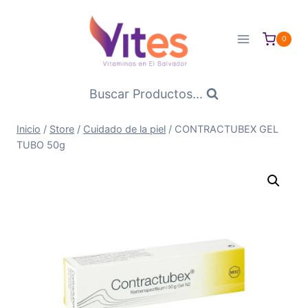
Saltar
al
0
Contenido
Buscar Productos...
Inicio
/
Store
/
Cuidado de la piel
/
CONTRACTUBEX GEL
TUBO 50g