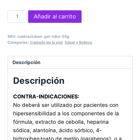
CONTRACTUBEX
Añadir al carrito
GEL
TUBO
SKU:
contractubex-gel-tubo-50g
50g
Categorías:
Cuidado de la piel
,
Salud y Belleza
cantidad
Descripción
Descripción
CONTRA-INDICACIONES:
No deberá ser utilizado por pacientes con
hipersensibilidad a los componentes de la
fórmula, extracto de cebolla, heparina
sódica, alantoína, ácido sórbico, 4-
hidroxibenzoato de metilo (parabenos), o a