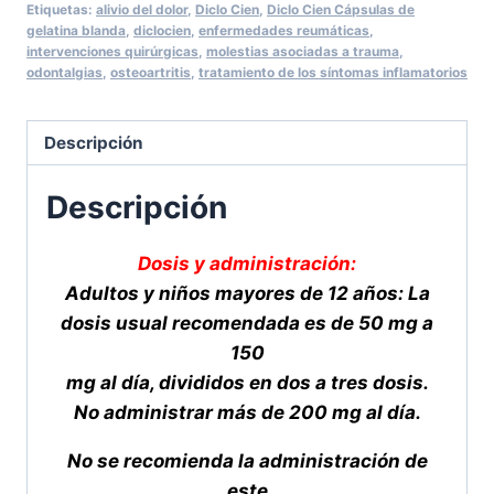
gelatina
Etiquetas:
alivio del dolor
,
Diclo Cien
,
Diclo Cien Cápsulas de
gelatina blanda
,
diclocien
,
enfermedades reumáticas
,
blanda
intervenciones quirúrgicas
,
molestias asociadas a trauma
,
cantidad
odontalgias
,
osteoartritis
,
tratamiento de los síntomas inflamatorios
Descripción
Descripción
Dosis y administración:
Adultos y niños mayores de 12 años: La
dosis usual recomendada es de 50 mg a
150
mg al día, divididos en dos a tres dosis.
No administrar más de 200 mg al día.
No se recomienda la administración de
este