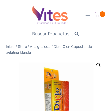
Saltar
al
0
Contenido
Buscar Productos...
Inicio
/
Store
/
Analgesicos
/
Diclo Cien Cápsulas de
gelatina blanda