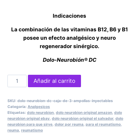
Indicaciones
La combinación de las vitaminas B12, B6 y B1
posee un efecto analgésico y neuro
regenerador sinérgico.
Dolo-Neurobión® DC
DOLO-
Añadir al carrito
NEUROBION
DC
SKU:
dolo-neurobion-dc-caja-de-3-ampollas-inyectables
CAJA
Categoría:
Analgesicos
DE
Etiquetas:
dolo neurobion
,
dolo neurobion original amazon
,
dolo
neurobion original ebay
,
dolo neurobion original el salvador
,
dolo
3
neurobion para que sirve
,
dolor por reuma
,
para el reumatismo
,
AMPOLLAS
reuma
,
reumatismo
INYECTABLES