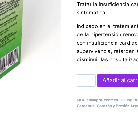
Tratar la insuficiencia c
sintomática.
Indicado en el tratamien
de la hipertensión renova
con insuficiencia cardia
supervivencia, retardar l
disminuir las hospitaliza
ENALAPRIL
Añadir al carr
ECOMED
20
SKU:
enalapril-ecomed-20-mg-10
mg
Categoría:
Corazón y Presión Arte
100
Tabletas
cantidad