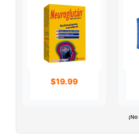
$
19.99
¡No