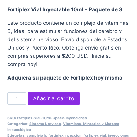
Fortiplex Vial Inyectable 10ml – Paquete de 3
Este producto contiene un complejo de vitaminas
B, ideal para estimular funciones del cerebro y
del sistema nervioso. Envío disponible a Estados
Unidos y Puerto Rico. Obtenga envío gratis en
compras superiores a $200 USD. ¡Inicie su
compra hoy!
Adquiera su paquete de Fortiplex hoy mismo
Fortiplex
Añadir al carrito
Vial
10ml
SKU:
fortiplex-vial-10ml-3pack-inyecciones
-
Categorías:
Sistema Nervioso
,
Vitaminas, Minerales y Sistema
Paquete
Inmunológico
Etiquetas:
complejo b
,
fortiplex inyeccion
,
fortiplex vial
,
inyecciones