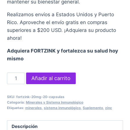
mantener su bienestar general.
Realizamos envíos a Estados Unidos y Puerto
Rico. Aproveche el envío gratis en compras
superiores a $200 USD. ¡Adquiera su producto
ahora!
Adquiera FORTZINK y fortalezca su salud hoy
mismo
FORTZINK
Añadir al carrito
Cápsula
Blanda
SKU:
fortzink-20mg-20-capsulas
de
Categoría:
Minerales y Sistema Inmunológico
20
Etiquetas:
minerales
,
sistema inmunológico
,
Suplemento
,
zinc
mg
-
Descripción