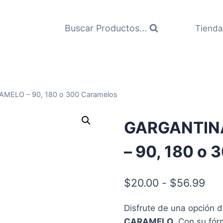
Buscar Productos...
Tienda
MELO – 90, 180 o 300 Caramelos
GARGANTINA
– 90, 180 o
Ra
$
20.00
-
$
56.99
de
Disfrute de una opción d
pre
CARAMELO
. Con su fó