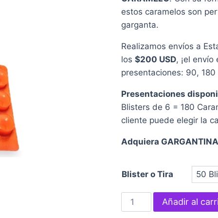
des
estos caramelos son perfe
$20
garganta.
has
Realizamos envíos a Est
$56
los
$200 USD
, ¡el envío
presentaciones: 90, 180
Presentaciones disponi
Blisters de 6 = 180 Cara
cliente puede elegir la c
Adquiera GARGANTINAS 
Blister o Tira
GARGANTINAS
Añadir al carr
R.F.