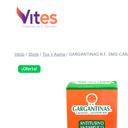
Saltar
al
Contenido
Inicio
/
Store
/
Tos y Asma
/
GARGANTINAS R.F. 5MG CARA
¡Oferta!