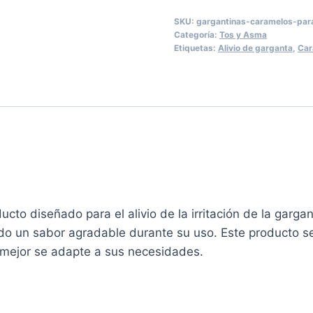
5MG
SKU:
gargantinas-caramelos-para
CARAMELO
Categoría:
Tos y Asma
-
Etiquetas:
Alivio de garganta
,
Car
90,
180
o
300
Caramelos
cantidad
ucto diseñado para el alivio de la irritación de la gar
o un sabor agradable durante su uso. Este producto se
e mejor se adapte a sus necesidades.