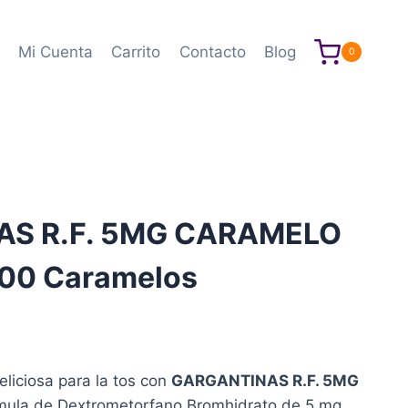
Mi Cuenta
Carrito
Contacto
Blog
0
S R.F. 5MG CARAMELO
 300 Caramelos
ngo
eliciosa para la tos con
GARGANTINAS R.F. 5MG
cios:
rmula de Dextrometorfano Bromhidrato de 5 mg,