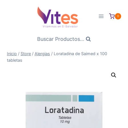
Saltar
al
0
Contenido
Buscar Productos...
Inicio
/
Store
/
Alergias
/
Loratadina de Saimed x 100
tabletas