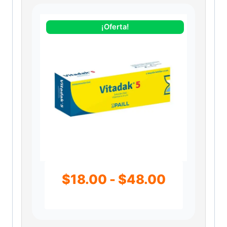
¡Oferta!
R
$
18.00
-
$
48.00
a
n