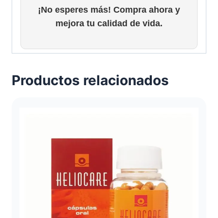
g
¡No esperes más! Compra ahora y
mejora tu calidad de vida.
o
d
e
Productos relacionados
p
r
e
c
i
o
s