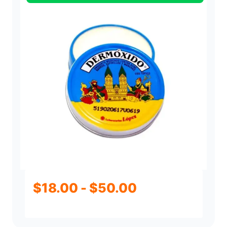
0
hasta
$47.96
Rango
$
18.00
-
$
50.00
de