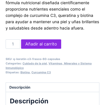
fórmula nutricional diseñada científicamente
proporciona nutrientes esenciales como el
complejo de curcumina C3, queratina y biotina
para ayudar a mantener una piel y uñas brillantes
y saludables desde adentro hacia afuera.
Q-
Añadir al carrito
KERATIN
C3
SKU:
q-keratin-c3-frasco-60-capsulas
FRASCO
Categorías:
Cuidado de la piel
,
Vitaminas, Minerales y Sistema
60
Inmunológico
Etiquetas:
Biotina
,
Curcumina C3
Cápsulas
cantidad
Descripción
Descripción