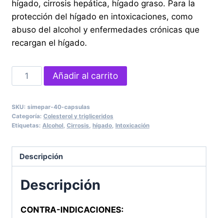
hígado, cirrosis hepática, hígado graso. Para la
protección del hígado en intoxicaciones, como
abuso del alcohol y enfermedades crónicas que
recargan el hígado.
SIMEPAR
Añadir al carrito
40
Cápsulas
SKU:
simepar-40-capsulas
cantidad
Categoría:
Colesterol y trigliceridos
Etiquetas:
Alcohol
,
Cirrosis
,
hígado
,
Intoxicación
Descripción
Descripción
CONTRA-INDICACIONES: