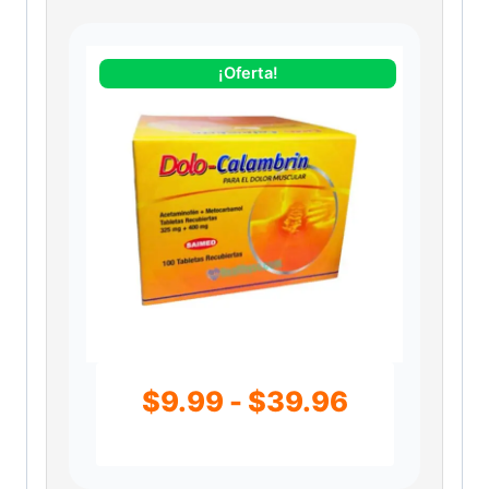
¡Oferta!
R
$
9.99
-
$
39.96
a
n