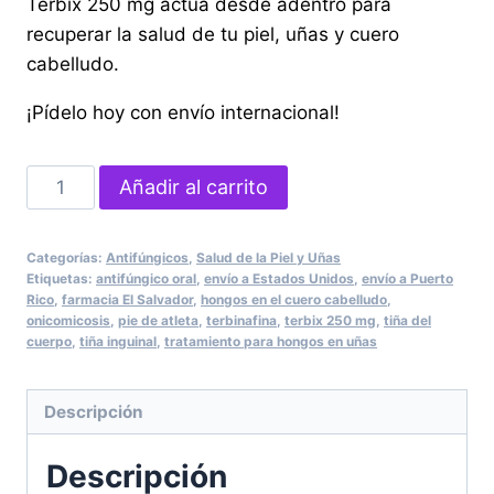
Terbix 250 mg actúa desde adentro para
recuperar la salud de tu piel, uñas y cuero
cabelludo.
¡Pídelo hoy con envío internacional!
Terbix
Añadir al carrito
250
mg
Categorías:
Antifúngicos
,
Salud de la Piel y Uñas
–
Etiquetas:
antifúngico oral
,
envío a Estados Unidos
,
envío a Puerto
10
Rico
,
farmacia El Salvador
,
hongos en el cuero cabelludo
,
onicomicosis
,
pie de atleta
,
terbinafina
,
terbix 250 mg
,
tiña del
Tabletas
cuerpo
,
tiña inguinal
,
tratamiento para hongos en uñas
cantidad
Descripción
Descripción