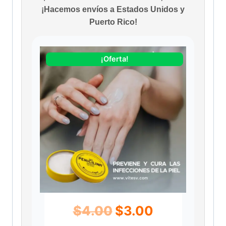
¡Hacemos envíos a Estados Unidos y
Puerto Rico!
¡Oferta!
E
E
$
4.00
$
3.00