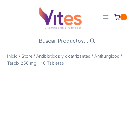
Saltar
al
0
Contenido
Buscar Productos...
Inicio
/
Store
/
Antibioticos y cicatrizantes
/
Antifúngicos
/
Terbix 250 mg – 10 Tabletas