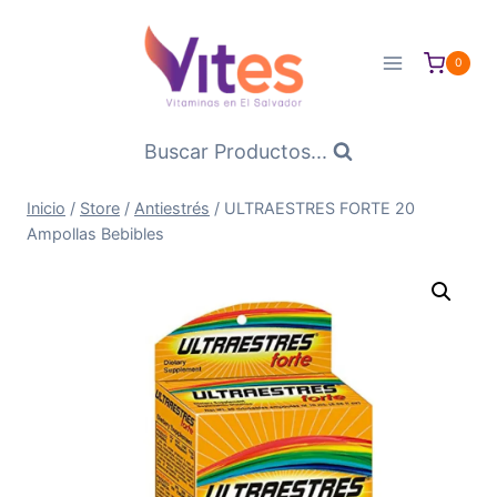
Saltar
al
0
Contenido
Buscar Productos...
Inicio
/
Store
/
Antiestrés
/
ULTRAESTRES FORTE 20
Ampollas Bebibles