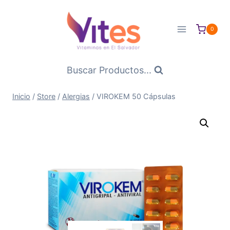
Saltar
al
0
Contenido
Buscar Productos...
Inicio
/
Store
/
Alergias
/
VIROKEM 50 Cápsulas