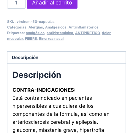
VIROKEM
Añadir al carrito
50
Cápsulas
SKU:
virokem-50-capsulas
cantidad
Categorías:
Alergias
,
Analgesicos
,
Antiinflamatorios
Etiquetas:
analgésico
,
antihistaminico
,
ANTIPIRETICO
,
dolor
muscular
,
FIEBRE
,
Rinorrea nasal
Descripción
Descripción
CONTRA-INDICACIONES:
Está contraindicado en pacientes
hipersensibles a cualquiera de los
componentes de la fórmula, así como en
arteriosclerosis cerebral y epilepsia.
glaucoma, miastenia grave, hipertrofia