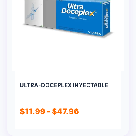
ULTRA-DOCEPLEX INYECTABLE
Rango
$
11.99
-
$
47.96
de
precios: