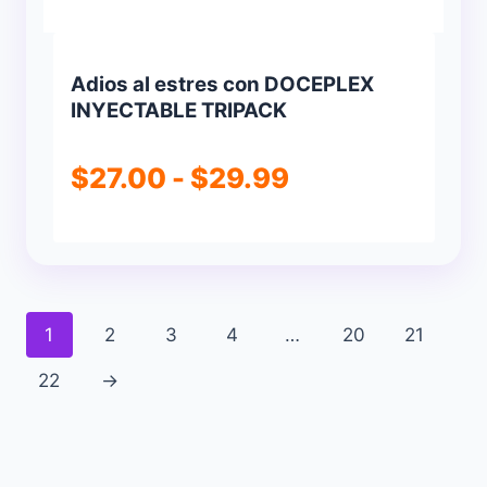
Adios al estres con DOCEPLEX
INYECTABLE TRIPACK
Rango
$
27.00
-
$
29.99
de
precios:
desde
1
2
3
4
…
20
21
$27.00
22
→
hasta
$29.99