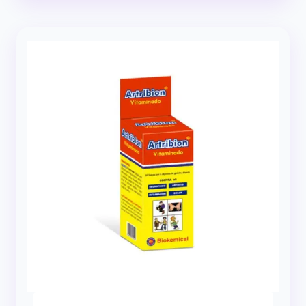
desde
$11.99
hasta
$47.96