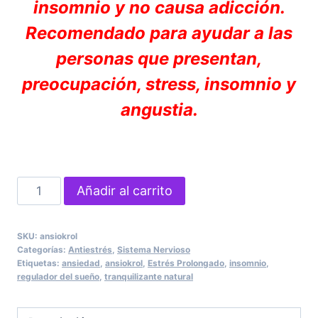
insomnio y no causa adicción.
Recomendado para ayudar a las
personas que presentan,
preocupación, stress, insomnio y
angustia.
ANSIOKROL
Añadir al carrito
TRANQUILIZANTE
NATURAL
SKU:
ansiokrol
cantidad
Categorías:
Antiestrés
,
Sistema Nervioso
Etiquetas:
ansiedad
,
ansiokrol
,
Estrés Prolongado
,
insomnio
,
regulador del sueño
,
tranquilizante natural