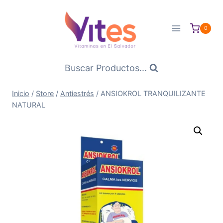
Saltar
al
0
Contenido
Buscar Productos...
Inicio
/
Store
/
Antiestrés
/
ANSIOKROL TRANQUILIZANTE
NATURAL