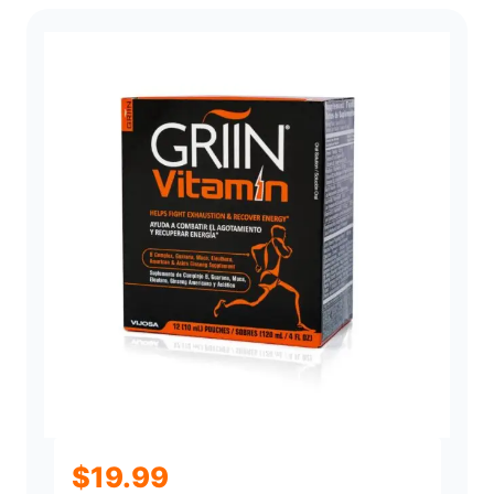
desde
$27.00
hasta
$29.99
$
19.99