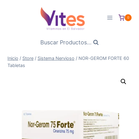
Saltar
al
0
Contenido
Buscar Productos...
Inicio
/
Store
/
Sistema Nervioso
/
NOR-GEROM FORTE 60
Tabletas