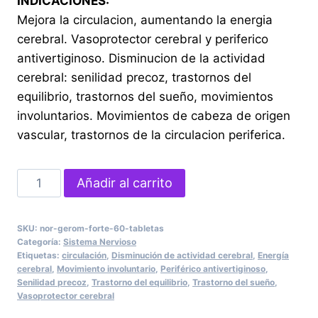
INDICACIONES:
Mejora la circulacion, aumentando la energia
cerebral. Vasoprotector cerebral y periferico
antivertiginoso. Disminucion de la actividad
cerebral: senilidad precoz, trastornos del
equilibrio, trastornos del sueño, movimientos
involuntarios. Movimientos de cabeza de origen
vascular, trastornos de la circulacion periferica.
NOR-
Añadir al carrito
GEROM
FORTE
SKU:
nor-gerom-forte-60-tabletas
60
Categoría:
Sistema Nervioso
Tabletas
Etiquetas:
circulación
,
Disminución de actividad cerebral
,
Energía
cerebral
,
Movimiento involuntario
,
Periférico antivertiginoso
,
cantidad
Senilidad precoz
,
Trastorno del equilibrio
,
Trastorno del sueño
,
Vasoprotector cerebral