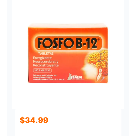
.
9
6
$
34.99