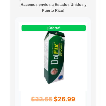
¡Hacemos envíos a Estados Unidos y
Puerto Rico!
¡Oferta!
E
E
$
32.65
$
26.99