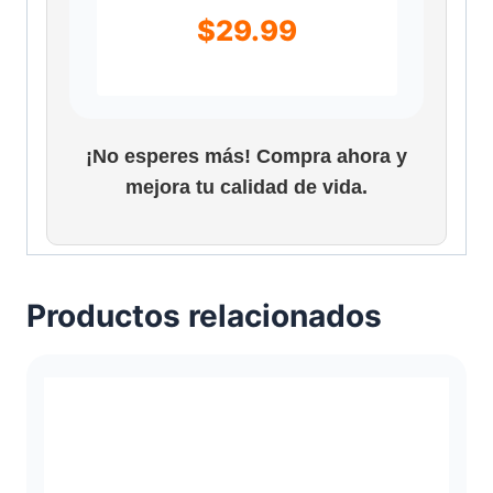
$
29.99
o
s
:
¡No esperes más! Compra ahora y
d
mejora tu calidad de vida.
e
s
d
Productos relacionados
e
$
1
1