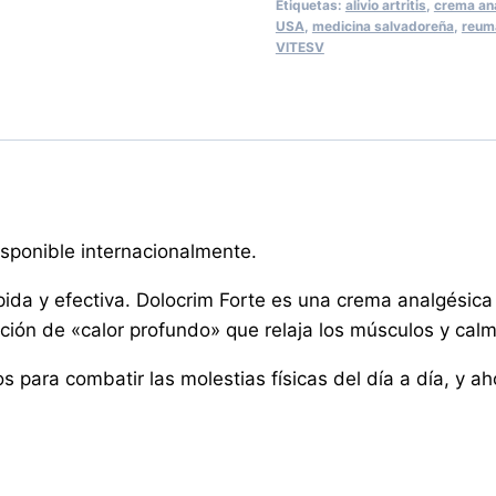
Etiquetas:
alivio artritis
,
crema an
–
USA
,
medicina salvadoreña
,
reum
VITESV
Alivio
Profundo
para
Dolores
Musculares
y
Artritis
disponible internacionalmente.
cantidad
pida y efectiva. Dolocrim Forte es una crema analgésica
ción de «calor profundo» que relaja los músculos y calm
os para combatir las molestias físicas del día a día, y 