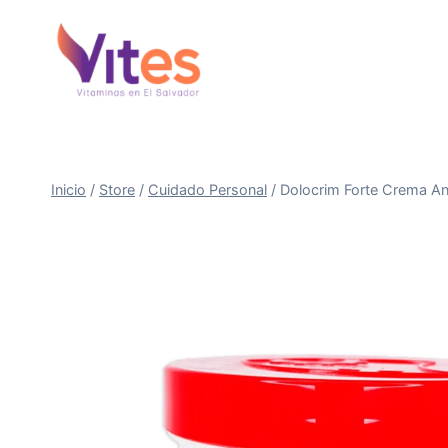
Saltar
al
Contenido
Inicio
/
Store
/
Cuidado Personal
/
Dolocrim Forte Crema Ana