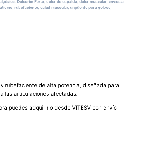
algésica
,
Dolocrim Forte
,
dolor de espalda
,
dolor muscular
,
envíos a
atismo
,
rubefaciente
,
salud muscular
,
ungüento para golpes
,
 y rubefaciente de alta potencia, diseñada para
a las articulaciones afectadas.
ahora puedes adquirirlo desde VITESV con envío